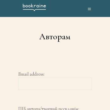
Авторам
Email address:
ПІБ автора/творчий псевдонім: