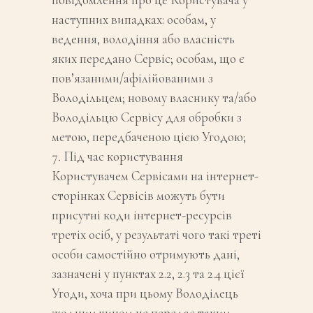
наступних випадках: особам, у
ведення, володіння або власність
яких передано Сервіс; особам, що є
пов’язаними/афілійованими з
Володільцем; новому власнику та/або
Володільцю Сервісу для обробки з
метою, передбаченою цією Угодою;
Під час користування
Користувачем Сервісами на інтернет-
сторінках Сервісів можуть бути
присутні коди інтернет-ресурсів
третіх осіб, у результаті чого такі треті
особи самостійно отримують дані,
зазначені у пунктах 2.2, 2.3 та 2.4 цієї
Угоди, хоча при цьому Володілець
жодним чином не передає таким