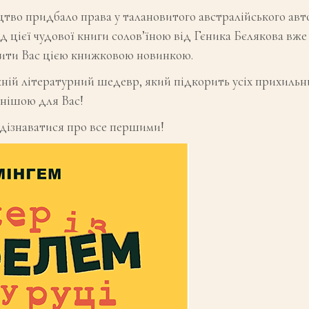
во придбало права у талановитого австралійського авто
д цієї чудової книги солов’їною від Гєника Бєлякова вже
ити Вас цією книжковою новинкою.
ній літературний шедевр, який підкорить усіх прихильник
днішою для Вас!
дізнаватися про все першими!