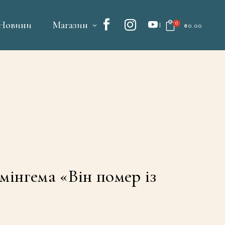
Новини
Магазин
0
₴
0.00
No products in the cart.
мінгема «Він помер із