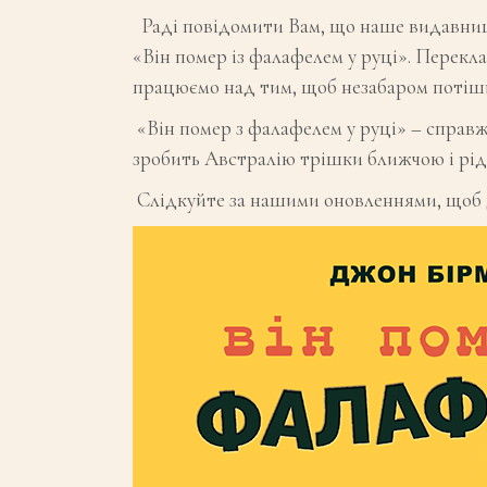
Раді повідомити Вам, що наше видавницт
«Він помер із фалафелем у руці». Перекла
працюємо над тим, щоб незабаром потіш
«Він помер з фалафелем у руці» – справж
зробить Австралію трішки ближчою і рі
Слідкуйте за нашими оновленнями, щоб 