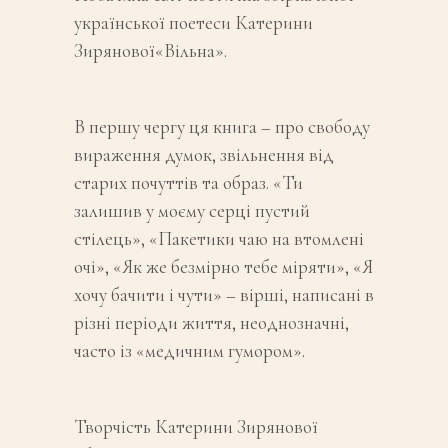
української поетеси Катерини
Зирянової«Вільна».
В першу чергу ця книга – про свободу
вираження думок, звільнення від
старих почуттів та образ. «Ти
залишив у моєму серці пустий
стілець», «Пакетики чаю на втомлені
очі», «Як же безмірно тебе міряти», «Я
хочу бачити і чути» – вірші, написані в
різні періоди життя, неоднозначні,
часто із «медичним гумором».
Творчість Катерини Зирянової