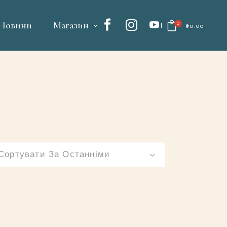
Новини
Магазин
0
₴
0.00
No products in the cart.
Сортувати За Останніми