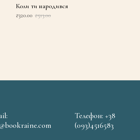
Коли ти народився
Оригінальна
Поточна
₴
320.00
₴
513.00
ціна:
ціна:
₴513.00.
₴320.00.
il:
Телефон: +38
o@bookraine.com
(093)4516583