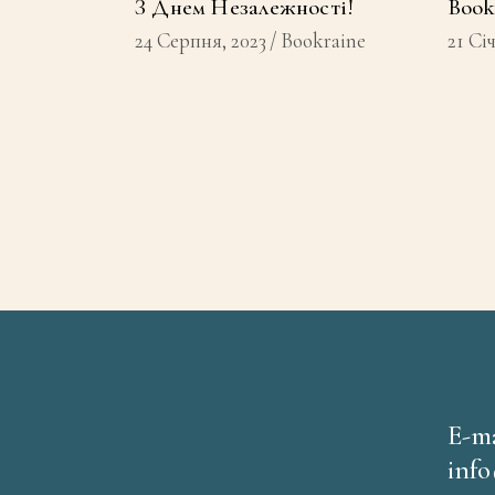
З Днем Незалежності!
Book
24 Серпня, 2023
Bookraine
21 Сі
E-ma
inf