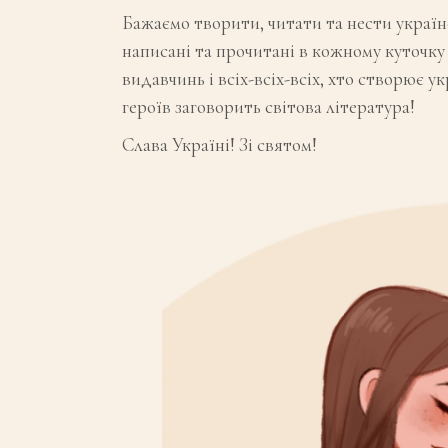
Бажаємо творити, читати та нести українс
написані та прочитані в кожному куточку
видавчинь і всіх-всіх-всіх, хто створює 
героїв заговорить світова література!
Слава Україні! Зі святом!