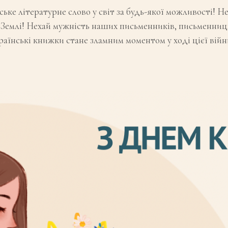
ьке літературне слово у світ за будь-якої можливості! Н
 Землі! Нехай мужність наших письменників, письменниць
українські книжки стане зламним моментом у ході цієї вій