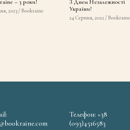
raine – 3 роки!
З Днем Незалежності
України!
чня, 2023
Bookraine
24 Серпня, 2022
Bookrain
il:
Телефон: +38
o@bookraine.com
(093)4516583