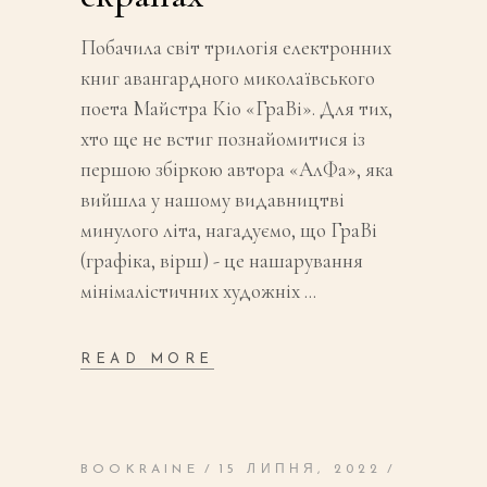
Побачила світ трилогія електронних
книг авангардного миколаївського
поета Майстра Кіо «ГраВі». Для тих,
хто ще не встиг познайомитися із
першою збіркою автора «АлФа», яка
вийшла у нашому видавництві
минулого літа, нагадуємо, що ГраВі
(графіка, вірш) - це нашарування
мінімалістичних художніх
READ MORE
BOOKRAINE
15 ЛИПНЯ, 2022