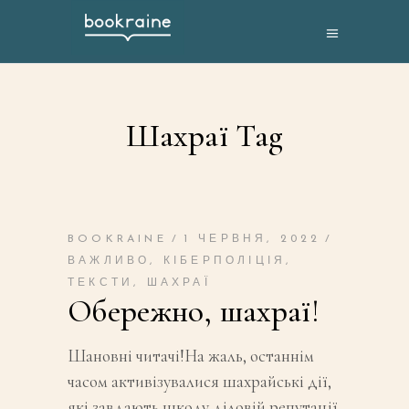
Шахраї Tag
BOOKRAINE
1 ЧЕРВНЯ, 2022
ВАЖЛИВО
,
КІБЕРПОЛІЦІЯ
,
ТЕКСТИ
,
ШАХРАЇ
Обережно, шахраї!
Шановні читачі!На жаль, останнім
часом активізувалися шахрайські дії,
які завдають шкоду діловій репутації