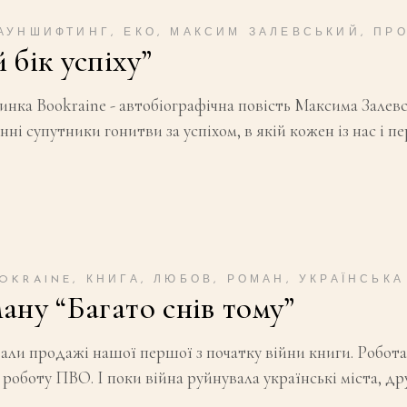
АУНШИФТИНГ
,
ЕКО
,
МАКСИМ ЗАЛЕВСЬКИЙ
,
ПР
бік успіху”
инка Bookraine - автобіографічна повість Максима Залевс
ні супутники гонитви за успіхом, в якій кожен із нас і 
OKRAINE
,
КНИГА
,
ЛЮБОВ
,
РОМАН
,
УКРАЇНСЬКА
ну “Багато снів тому”
али продажі нашої першої з початку війни книги. Робот
 роботу ПВО. І поки війна руйнувала українські міста, др