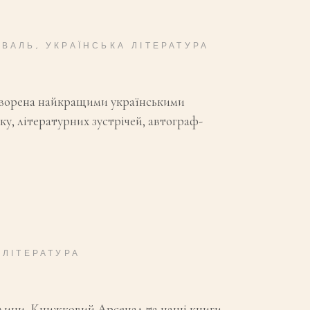
ИВАЛЬ
,
УКРАЇНСЬКА ЛІТЕРАТУРА
 створена найкращими українськими
у, літературних зустрічей, автограф-
 ЛІТЕРАТУРА
огодини, Книжковий Арсенал та наші книги