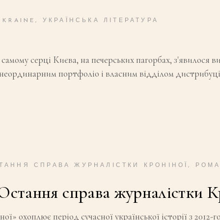
KRAINE
,
УКРАЇНСЬКА ЛІТЕРАТУРА
в самому серці Києва, на печерських пагорбах, з'явилося 
з неординарним портфоліо і власним відділом дистрибуці
ТАННЯ СПРАВА ЖУРНАЛІСТКИ КРОНІНОЇ
,
РОМ
“Остання справа журналістки К
» охоплює період сучасної української історії з 2012-го 