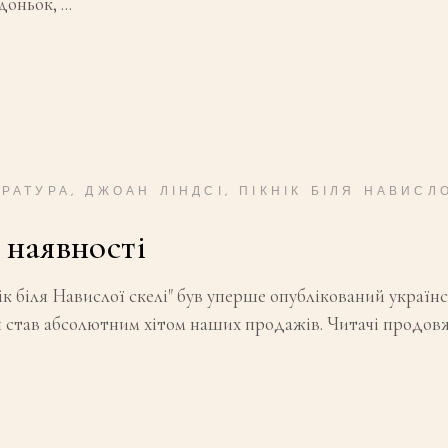
 доньок,
ЕРАТУРА
,
ДЖОАН ЛІНДСІ
,
ПІКНІК БІЛЯ НАВИСЛО
 наявності
к біля Навислої скелі" був уперше опублікований україн
ін став абсолютним хітом наших продажів. Читачі продовж