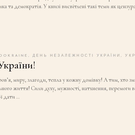
а та демократія. У книзі висвітлені такі теми як цензур
OOKRAINE
,
ДЕНЬ НЕЗАЛЕЖНОСТІ УКРАЇНИ
,
УК
України!
ов’я, миру, злагоди, тепла у кожну домівку! А тим, хто з
го життя! Сили духу, мужності, натхнення, перемоги всі
ої дати