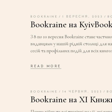
BOOKRAINE
1 ВЕРЕСНЯ, 2023
B
Bookraine на KyivBook
З 8 по 10 вересня Bookraine стане части
видавцями у нашій рідній столиці для на
сесій та профільних подій для всіх книг
READ MORE
BOOKRAINE
14 ЧЕРВНЯ, 2023
B
Bookraine на XI Книж
Попри війну та всі трагічні події, які 