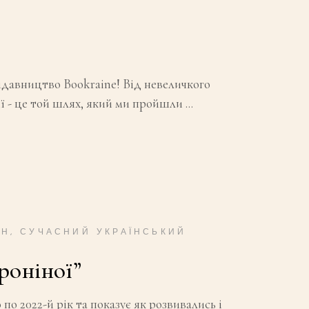
видавництво Bookraine! Від невеличкого
ї - це той шлях, який ми пройшли
АН
,
СУЧАСНИЙ УКРАЇНСЬКИЙ
роніної”
по 2022-й рік та показує як розвивались і