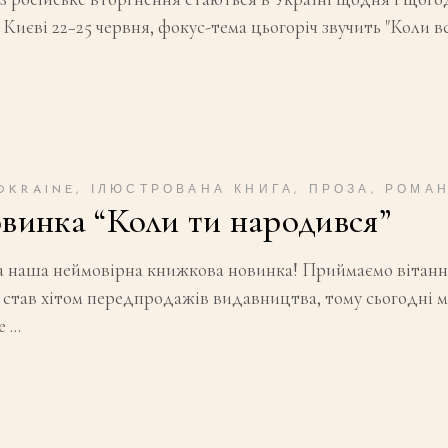
 Києві 22−25 червня, фокус-тема цьогоріч звучить "Коли в
OKRAINE
,
ІЛЮСТРОВАНА КНИГА
,
ПРОЗА
,
РОМА
овинка “Коли ти народився”
на наша неймовірна книжкова новинка! Приймаємо вітанн
став хітом передпродажів видавництва, тому сьогодні ми
ще