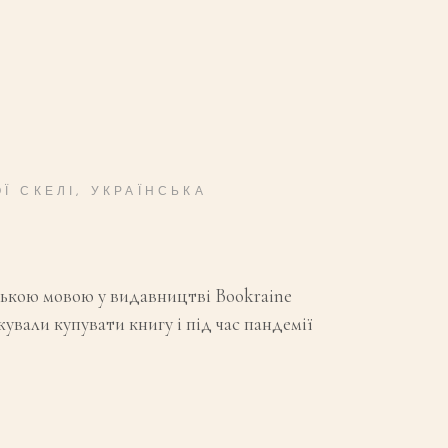
Ї СКЕЛІ
,
УКРАЇНСЬКА
ською мовою у видавництві Bookraine
ували купувати книгу і під час пандемії