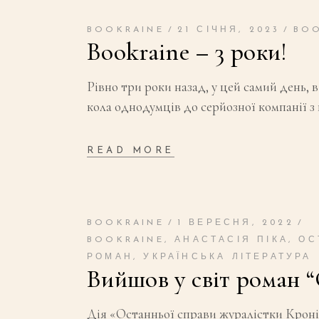
BOOKRAINE
21 СІЧНЯ, 2023
BOO
Bookraine – 3 роки!
Рівно три роки назад, у цей самий день, 
кола однодумців до серйозної компанії 
READ MORE
BOOKRAINE
1 ВЕРЕСНЯ, 2022
BOOKRAINE
,
АНАСТАСІЯ ПІКА
,
ОС
РОМАН
,
УКРАЇНСЬКА ЛІТЕРАТУРА
Вийшов у світ роман 
Дія «Останньої справи журалістки Кроніної