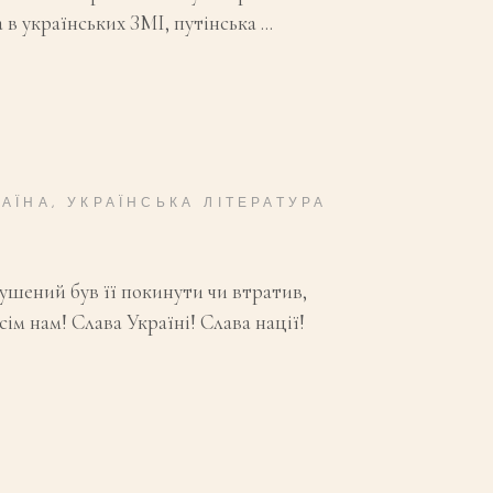
а в українських ЗМІ, путінська
РАЇНА
,
УКРАЇНСЬКА ЛІТЕРАТУРА
мушений був її покинути чи втратив,
м нам! Слава Україні! Слава нації!