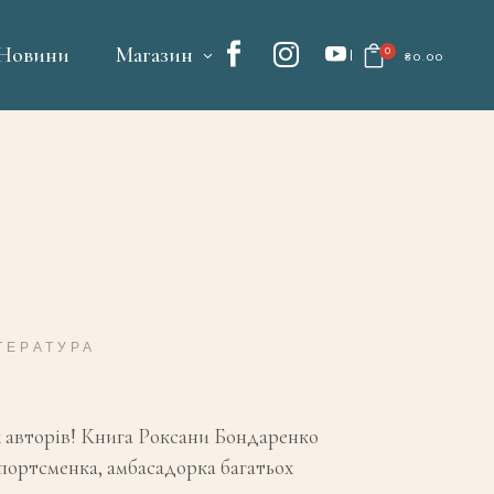
Новини
Магазин
0
₴
0.00
No products in the cart.
ТЕРАТУРА
х авторів! Книга Роксани Бондаренко
спортсменка, амбасадорка багатьох