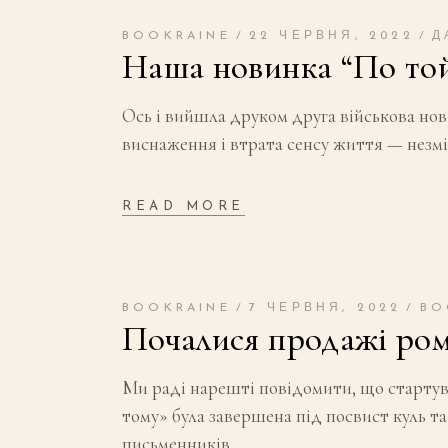
BOOKRAINE
22 ЧЕРВНЯ, 2022
Д
Наша новинка “По той 
Ось і вийшла друком друга військова нов
виснаження і втрата сенсу життя — незмін
READ MORE
BOOKRAINE
7 ЧЕРВНЯ, 2022
BO
Почалися продажі рома
Ми раді нарешті повідомити, що стартув
тому» була завершена під посвист куль та
письменників,