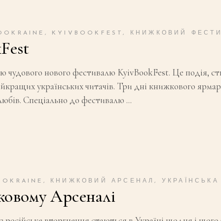
OOKRAINE
,
KYIVBOOKFEST
,
КНИЖКОВИЙ ФЕСТ
Fest
ною чудового нового фестивалю KyivBookFest. Це подія,
йкращих українських читачів. Три дні книжкового ярмарк
олюбів. Спеціально до фестивалю
OOKRAINE
,
КНИЖКОВИЙ АРСЕНАЛ
,
УКРАЇНСЬКА
ковому Арсеналі
через російське вторгнення стаються в Україні щодня і щ