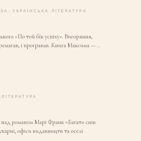
ОЗА
,
УКРАЇНСЬКА ЛІТЕРАТУРА
ького «По той бік успіху». Вигоряння,
перемагав, і програвав. Книга Максима —
 ЛІТЕРАТУРА
а над романом Марі Франк «Багато снів
укарні, офіси видавництв та оселі